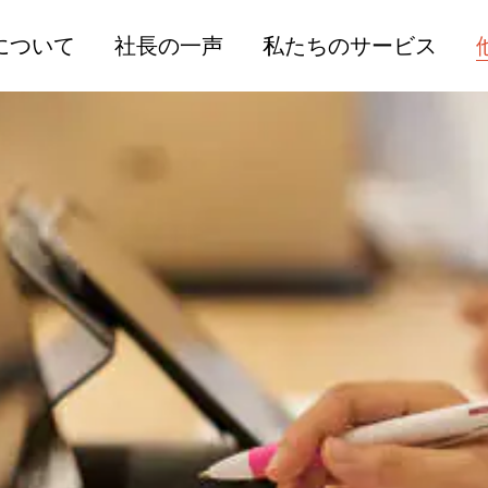
人材コンサルティングサ
関連
について
社長の一声
私たちのサービス
ービス
提供
人材採用サービス
高度
人材コンサルティングサ
公開セミナーサービス
人事
ービス
社内トレーニングサービ
販売
人材採用サービス
ス
人材
公開セミナーサービス
個別相談サービス
外国
社内トレーニングサービ
ISOコンサルティングサ
ティ
ス
ービス
海外
個別相談サービス
労働安全衛生支援サービ
ISOコンサルティングサ
ス
ービス
採用支援サービス
労働安全衛生支援サービ