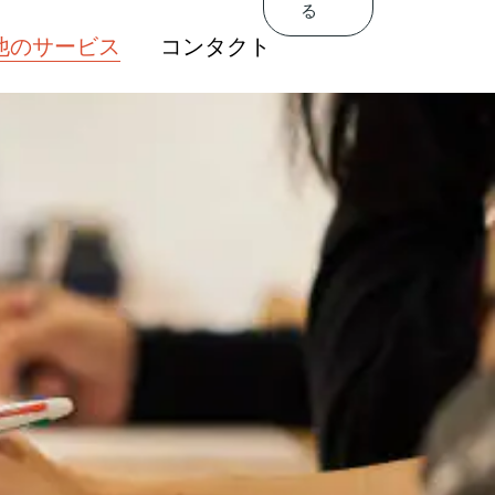
る
Get In
するトレーニングを
他のサービス
コンタクト
Touch
する
人材の導入
関連するトレーニングを
評価制度と給与制度
提供する
促進と営業力の強化
高度人材の導入
育成サービス
人事評価制度と給与制度
人社員向けコンサル
販売促進と営業力の強化
ング会社
人材育成サービス
駐在員管理サービス
外国人社員向けコンサル
ティング会社
海外駐在員管理サービス