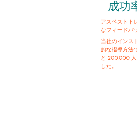
成功
アスベストト
なフィードバ
当社のインス
的な指導方法で
と 200,0
した。