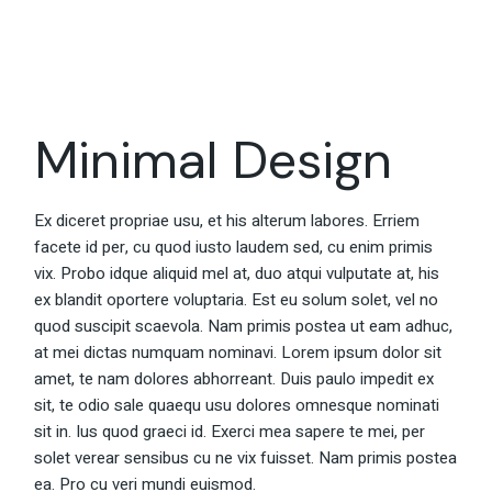
Minimal Design
Ex diceret propriae usu, et his alterum labores. Erriem
facete id per, cu quod iusto laudem sed, cu enim primis
vix. Probo idque aliquid mel at, duo atqui vulputate at, his
ex blandit oportere voluptaria. Est eu solum solet, vel no
quod suscipit scaevola. Nam primis postea ut eam adhuc,
at mei dictas numquam nominavi. Lorem ipsum dolor sit
amet, te nam dolores abhorreant. Duis paulo impedit ex
sit, te odio sale quaequ usu dolores omnesque nominati
sit in. Ius quod graeci id. Exerci mea sapere te mei, per
solet verear sensibus cu ne vix fuisset. Nam primis postea
ea. Pro cu veri mundi euismod.