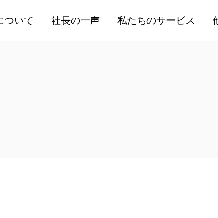
人材コンサルティングサ
関連
について
社長の一声
私たちのサービス
ービス
提供
人材採用サービス
高度
人材コンサルティングサ
公開セミナーサービス
人事
ービス
社内トレーニングサービ
販売
人材採用サービス
ス
人材
公開セミナーサービス
個別相談サービス
外国
社内トレーニングサービ
ISOコンサルティングサ
ティ
ス
ービス
海外
個別相談サービス
労働安全衛生支援サービ
ISOコンサルティングサ
ス
ービス
採用支援サービス
労働安全衛生支援サービ