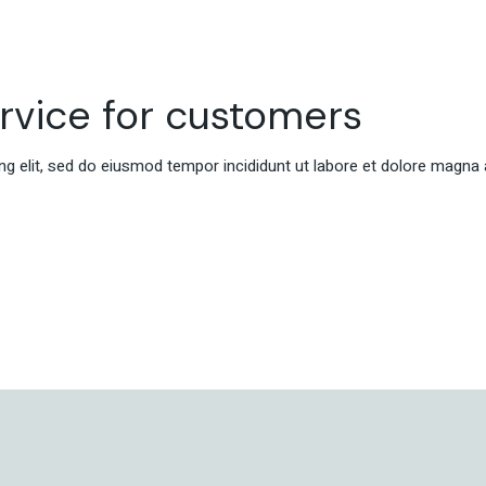
マネージャー研修サービ
ス
ス
採用支援サービス
ビザ手続きサービス
ervice for customers
マネージャー研修サービ
ス
g elit, sed do eiusmod tempor incididunt ut labore et dolore magna 
ビザ手続きサービス