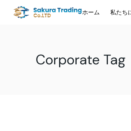
Skip
to
the
ホーム
私たち
content
Corporate Tag