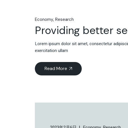
Economy
Research
Providing better s
Lorem ipsum dolor sit amet, consectetur adipiscin
exercitation ullam
Read More
2023年2月6日
Economy
Research