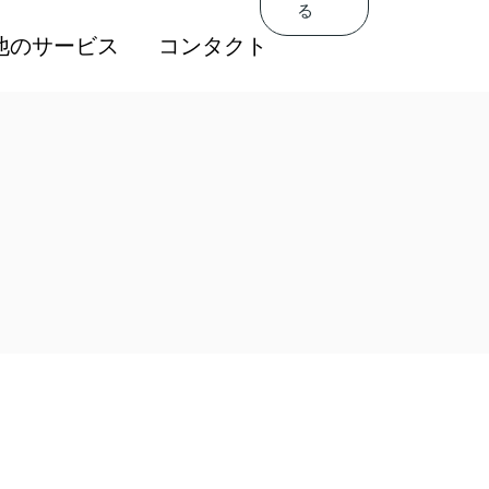
る
Get In
するトレーニングを
他のサービス
コンタクト
Touch
する
人材の導入
関連するトレーニングを
評価制度と給与制度
提供する
促進と営業力の強化
高度人材の導入
育成サービス
人事評価制度と給与制度
人社員向けコンサル
販売促進と営業力の強化
ング会社
人材育成サービス
駐在員管理サービス
外国人社員向けコンサル
ティング会社
海外駐在員管理サービス