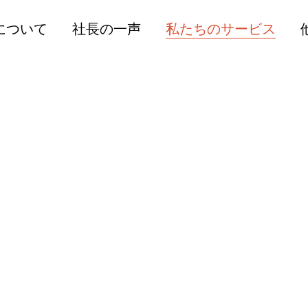
人材コンサルティングサ
関連
について
社長の一声
私たちのサービス
ービス
提供
人材採用サービス
高度
人材コンサルティングサ
公開セミナーサービス
人事
ービス
社内トレーニングサービ
販売
人材採用サービス
ス
人材
公開セミナーサービス
個別相談サービス
外国
社内トレーニングサービ
ISOコンサルティングサ
ティ
ス
ービス
海外
個別相談サービス
労働安全衛生支援サービ
ISOコンサルティングサ
ス
ービス
採用支援サービス
労働安全衛生支援サービ