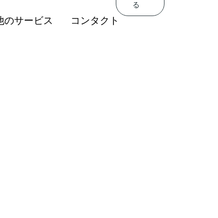
る
Get In
するトレーニングを
他のサービス
コンタクト
Touch
する
人材の導入
関連するトレーニングを
評価制度と給与制度
提供する
促進と営業力の強化
高度人材の導入
育成サービス
人事評価制度と給与制度
人社員向けコンサル
販売促進と営業力の強化
ング会社
人材育成サービス
駐在員管理サービス
外国人社員向けコンサル
ティング会社
海外駐在員管理サービス