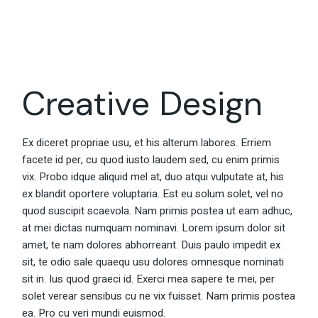
Creative Design
Ex diceret propriae usu, et his alterum labores. Erriem
facete id per, cu quod iusto laudem sed, cu enim primis
vix. Probo idque aliquid mel at, duo atqui vulputate at, his
ex blandit oportere voluptaria. Est eu solum solet, vel no
quod suscipit scaevola. Nam primis postea ut eam adhuc,
at mei dictas numquam nominavi. Lorem ipsum dolor sit
amet, te nam dolores abhorreant. Duis paulo impedit ex
sit, te odio sale quaequ usu dolores omnesque nominati
sit in. Ius quod graeci id. Exerci mea sapere te mei, per
solet verear sensibus cu ne vix fuisset. Nam primis postea
ea. Pro cu veri mundi euismod.