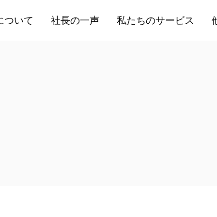
人材コンサルティングサ
関連
について
社長の一声
私たちのサービス
ービス
提供
人材採用サービス
高度
人材コンサルティングサ
公開セミナーサービス
人事
ービス
社内トレーニングサービ
販売
人材採用サービス
ス
人材
公開セミナーサービス
個別相談サービス
外国
社内トレーニングサービ
ISOコンサルティングサ
ティ
ス
ービス
海外
個別相談サービス
労働安全衛生支援サービ
ISOコンサルティングサ
ス
ービス
採用支援サービス
労働安全衛生支援サービ