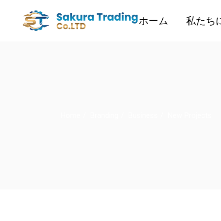
Skip
to
the
ホーム
私たち
content
Home
Branding
Business
New Projects