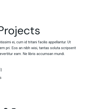
rojects
ssimi ei, cum id tritani facilis appellantur. Ut
 pri. Eos an nibh wisi, tantas soluta scripserit
evertitur eam. Ne libris accumsan mundi.
日
s