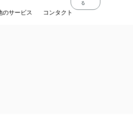
る
Get In
するトレーニングを
他のサービス
コンタクト
Touch
する
人材の導入
関連するトレーニングを
評価制度と給与制度
提供する
促進と営業力の強化
高度人材の導入
育成サービス
人事評価制度と給与制度
人社員向けコンサル
販売促進と営業力の強化
ング会社
人材育成サービス
駐在員管理サービス
外国人社員向けコンサル
ティング会社
海外駐在員管理サービス